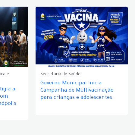
ura e
Secretaria de Saúde
Governo Municipal inicia
igia a
Campanha de Multivacinação
com
para crianças e adolescentes
nópolis