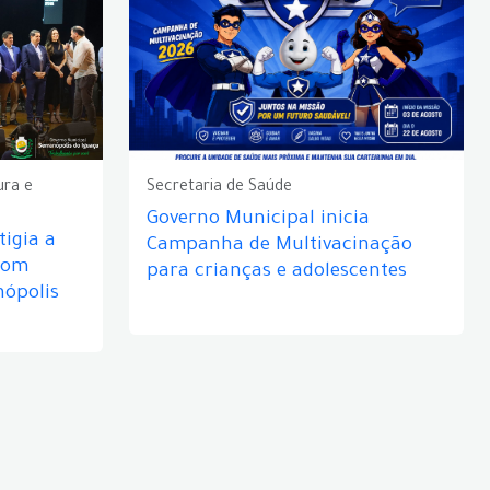
ura e
Secretaria de Saúde
Governo Municipal inicia
igia a
Campanha de Multivacinação
com
para crianças e adolescentes
nópolis