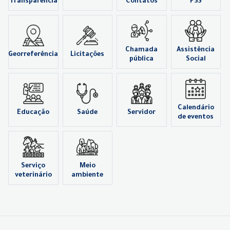
Transparência
Contatos
PSS
Chamada
Assistência
Georreferência
Licitações
pública
Social
Calendário
Educação
Saúde
Servidor
de eventos
Serviço
Meio
veterinário
ambiente