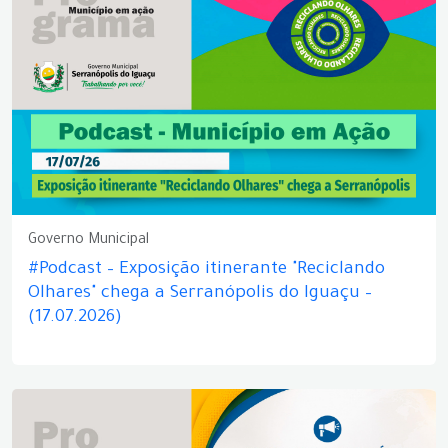
Governo Municipal
#Podcast – Exposição itinerante "Reciclando
Olhares" chega a Serranópolis do Iguaçu –
(17.07.2026)