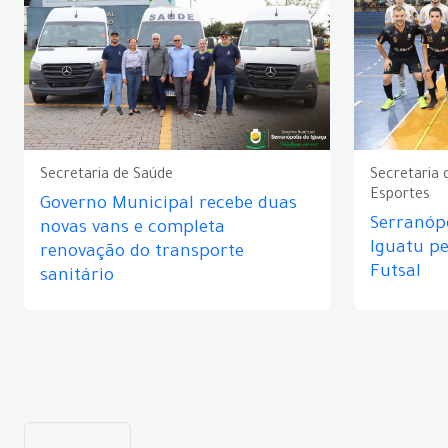
Secretaria de Saúde
Secretaria 
Esportes
Governo Municipal recebe duas
Serranópo
novas vans e completa
Iguatu p
renovação do transporte
Futsal
sanitário