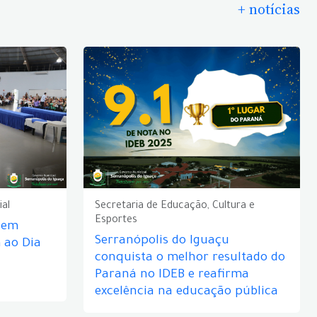
+ notícias
ial
Secretaria de Educação, Cultura e
Esportes
e em
Serranópolis do Iguaçu
ao Dia
conquista o melhor resultado do
Paraná no IDEB e reafirma
excelência na educação pública