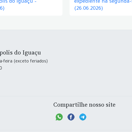
lis do Iguaçu –
expediente na segunda-f
26)
(26.06.2026)
polis do Iguaçu
-feira (exceto feriados)
30
Compartilhe nosso site