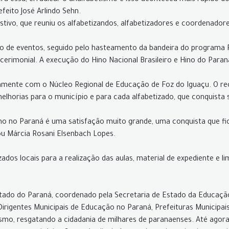
era essa, erradicar o analfabetismo e isso aconteceu mais rápido
feito José Arlindo Sehn.
ivo, que reuniu os alfabetizandos, alfabetizadores e coordenadores
ro de eventos, seguido pelo hasteamento da bandeira do programa 
o cerimonial. A execução do Hino Nacional Brasileiro e Hino do Para
amente com o Núcleo Regional de Educação de Foz do Iguaçu. O rec
horias para o município e para cada alfabetizado, que conquista s
smo no Paraná é uma satisfação muito grande, uma conquista que fic
sou Márcia Rosani Elsenbach Lopes.
zados locais para a realização das aulas, material de expediente e
tado do Paraná, coordenado pela Secretaria de Estado da Educaçã
irigentes Municipais de Educação no Paraná, Prefeituras Municipai
tismo, resgatando a cidadania de milhares de paranaenses. Até ago