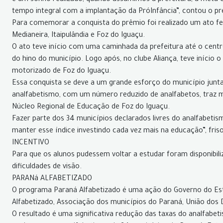
é um sonho realizado, quando assumimos a prefeitura, a meta 
tempo integral com a implantação da PróInfância”, contou o pre
Para comemorar a conquista do prêmio foi realizado um ato fest
Medianeira, Itaipulândia e Foz do Iguaçu.
O ato teve início com uma caminhada da prefeitura até o cent
do hino do município. Logo após, no clube Aliança, teve início 
motorizado de Foz do Iguaçu.
Essa conquista se deve a um grande esforço do município junt
analfabetismo, com um número reduzido de analfabetos, traz mel
Núcleo Regional de Educação de Foz do Iguaçu.
Fazer parte dos 34 municípios declarados livres do analfabeti
manter esse índice investindo cada vez mais na educação”, fri
INCENTIVO
Para que os alunos pudessem voltar a estudar foram disponibili
dificuldades de visão.
PARANá ALFABETIZADO
O programa Paraná Alfabetizado é uma ação do Governo do Es
Alfabetizado, Associação dos municípios do Paraná, União dos D
O resultado é uma significativa redução das taxas do analfabe