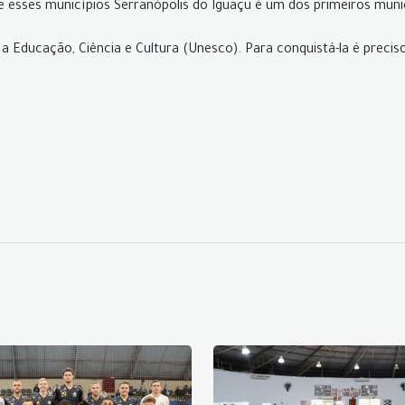
esses municípios Serranópolis do Iguaçu é um dos primeiros munic
a a Educação, Ciência e Cultura (Unesco). Para conquistá-la é prec