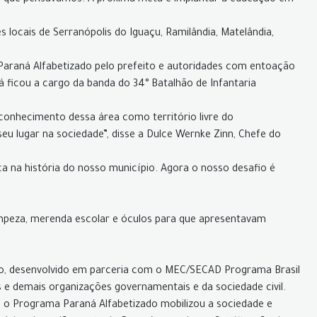
 do que pensávamos. A próxima meta é implantar a educação em
 locais de Serranópolis do Iguaçu, Ramilândia, Matelândia,
Paraná Alfabetizado pelo prefeito e autoridades com entoação
ná ficou a cargo da banda do 34° Batalhão de Infantaria
onhecimento dessa área como território livre do
eu lugar na sociedade”, disse a Dulce Wernke Zinn, Chefe do
a na história do nosso município. Agora o nosso desafio é
 limpeza, merenda escolar e óculos para que apresentavam
o, desenvolvido em parceria com o MEC/SECAD Programa Brasil
s e demais organizações governamentais e da sociedade civil.
ra o Programa Paraná Alfabetizado mobilizou a sociedade e