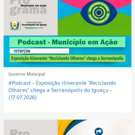
Governo Municipal
#Podcast – Exposição itinerante "Reciclando
Olhares" chega a Serranópolis do Iguaçu –
(17.07.2026)