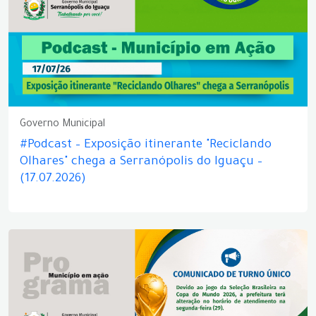
Governo Municipal
#Podcast – Exposição itinerante "Reciclando
Olhares" chega a Serranópolis do Iguaçu –
(17.07.2026)