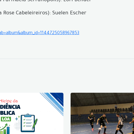
 Farmácia Serranópolis): Lori Bender
Rose Cabeleireiros): Suelen Escher
?tab=album&album_id=1144725058967853