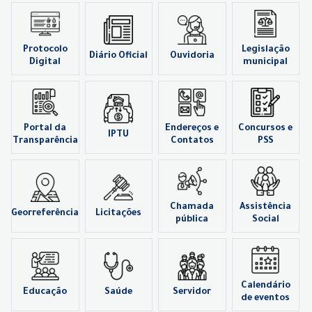
Protocolo
Legislação
Diário Oficial
Ouvidoria
Digital
municipal
Portal da
Endereços e
Concursos e
IPTU
Transparência
Contatos
PSS
Chamada
Assistência
Georreferência
Licitações
pública
Social
Calendário
Educação
Saúde
Servidor
de eventos