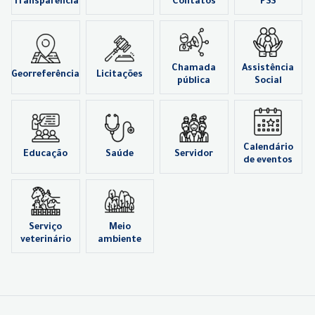
Transparência
Contatos
PSS
Chamada
Assistência
Georreferência
Licitações
pública
Social
Calendário
Educação
Saúde
Servidor
de eventos
Serviço
Meio
veterinário
ambiente