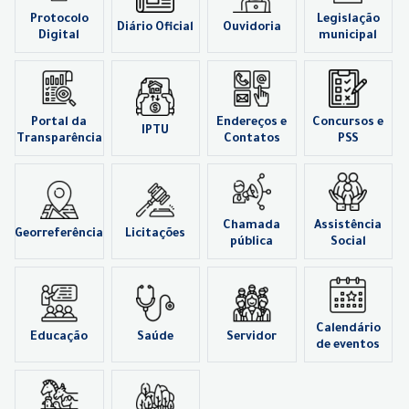
Protocolo
Legislação
Diário Oficial
Ouvidoria
Digital
municipal
Portal da
Endereços e
Concursos e
IPTU
Transparência
Contatos
PSS
Chamada
Assistência
Georreferência
Licitações
pública
Social
Calendário
Educação
Saúde
Servidor
de eventos