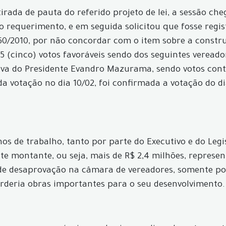
retirada de pauta do referido projeto de lei, a sessão 
do requerimento, e em seguida solicitou que fosse reg
 760/2010, por não concordar com o item sobre a const
5 (cinco) votos favoráveis sendo dos seguintes vereador
rva do Presidente Evandro Mazurama, sendo votos contr
nda votação no dia 10/02, foi confirmada a votação do d
s de trabalho, tanto por parte do Executivo e do Legi
ste montante, ou seja, mais de R$ 2,4 milhões, repres
 de desaprovação na câmara de vereadores, somente pod
erderia obras importantes para o seu desenvolvimento.