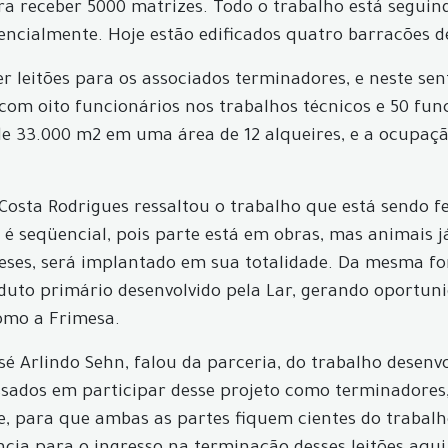
para receber 5000 matrizes. Todo o trabalho está segu
cialmente. Hoje estão edificados quatro barracões de u
r leitões para os associados terminadores, e neste sent
om oito funcionários nos trabalhos técnicos e 50 fun
l de 33.000 m2 em uma área de 12 alqueires, e a ocup
a Costa Rodrigues ressaltou o trabalho que está sendo 
é seqüencial, pois parte está em obras, mas animais j
meses, será implantado em sua totalidade. Da mesma f
duto primário desenvolvido pela Lar, gerando oportun
como a Frimesa.
sé Arlindo Sehn, falou da parceria, do trabalho desenv
essados em participar desse projeto como terminadore
e, para que ambas as partes fiquem cientes do trabalh