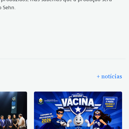
ui produzidos, mas sabemos que a produção será
o Sehn.
+ notícias