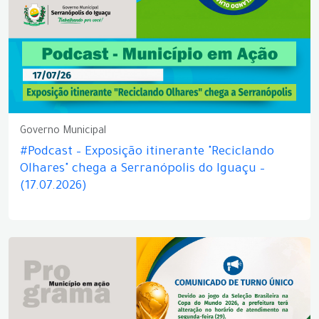
Governo Municipal
#Podcast – Exposição itinerante "Reciclando
Olhares" chega a Serranópolis do Iguaçu –
(17.07.2026)