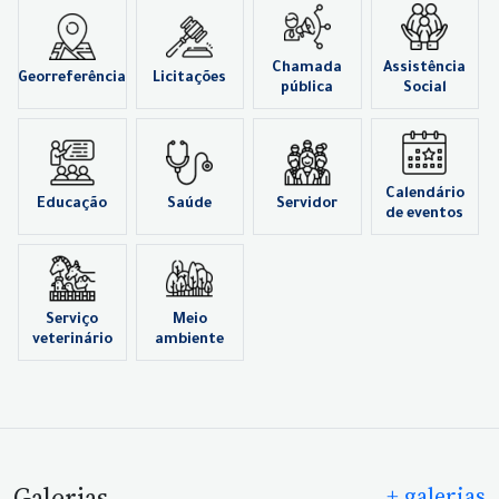
Chamada
Assistência
Georreferência
Licitações
pública
Social
Calendário
Educação
Saúde
Servidor
de eventos
Serviço
Meio
veterinário
ambiente
Galerias
+ galerias