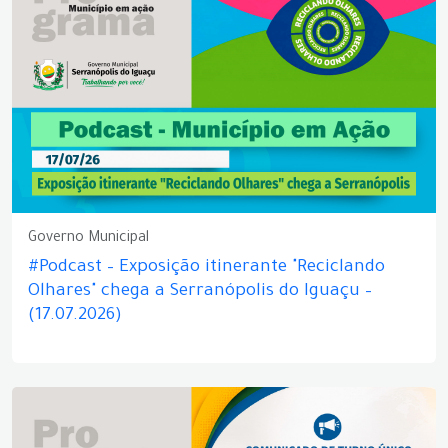
Governo Municipal
#Podcast – Exposição itinerante "Reciclando
Olhares" chega a Serranópolis do Iguaçu –
(17.07.2026)