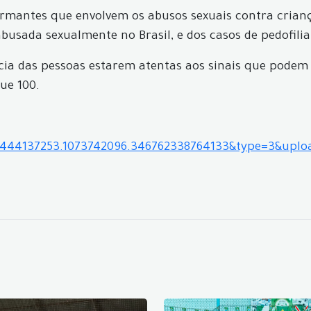
armantes que envolvem os abusos sexuais contra crianç
busada sexualmente no Brasil, e dos casos de pedofilia
cia das pessoas estarem atentas aos sinais que podem i
ue 100.
64444137253.1073742096.346762338764133&type=3&uplo