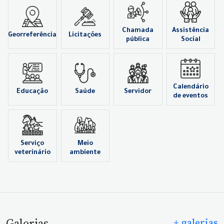
Chamada
Assistência
Georreferência
Licitações
pública
Social
Calendário
Educação
Saúde
Servidor
de eventos
Serviço
Meio
veterinário
ambiente
Galerias
+ galerias