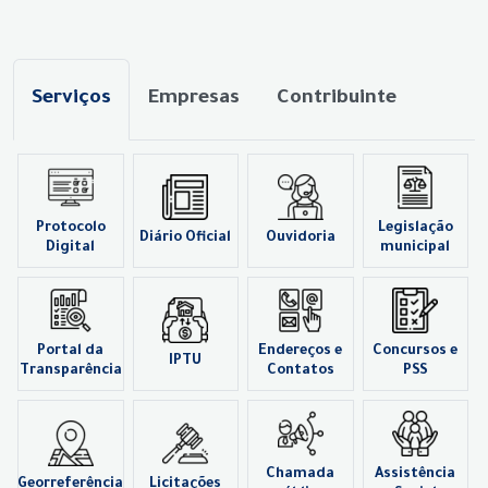
Serviços
Empresas
Contribuinte
Protocolo
Legislação
Diário Oficial
Ouvidoria
Digital
municipal
Portal da
Endereços e
Concursos e
IPTU
Transparência
Contatos
PSS
Chamada
Assistência
Georreferência
Licitações