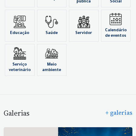
pública
Social
Calendário
Educação
Saúde
Servidor
de eventos
Serviço
Meio
veterinário
ambiente
Galerias
+ galerias