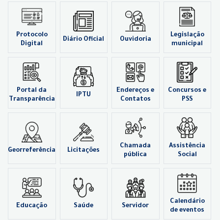
Protocolo
Legislação
Diário Oficial
Ouvidoria
Digital
municipal
Portal da
Endereços e
Concursos e
IPTU
Transparência
Contatos
PSS
Chamada
Assistência
Georreferência
Licitações
pública
Social
Calendário
Educação
Saúde
Servidor
de eventos