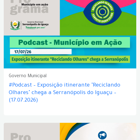
Governo Municipal
#Podcast – Exposição itinerante "Reciclando
Olhares" chega a Serranópolis do Iguaçu –
(17.07.2026)