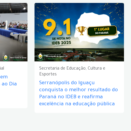
ial
Secretaria de Educação, Cultura e
Esportes
e em
Serranópolis do Iguaçu
ao Dia
conquista o melhor resultado do
Paraná no IDEB e reafirma
excelência na educação pública