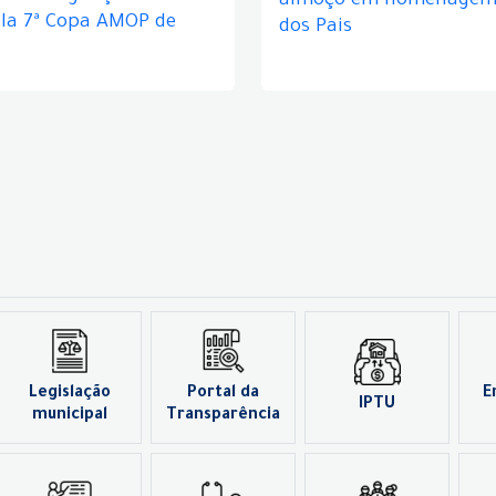
almoço em homenagem 
ela 7ª Copa AMOP de
dos Pais
Legislação
Portal da
E
IPTU
municipal
Transparência