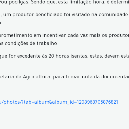
/ou pocilgas. Sendo que, esta limitação hora, é determ
 um produtor beneficiado foi visitado na comunidade 
a.
comprometimento em incentivar cada vez mais os produt
 condições de trabalho.
e for excedente às 20 horas isentas, estas, devem est
cretaria da Agricultura, para tomar nota da document
cu/photos/?tab=album&album_id=1208968705876821