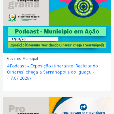
Governo Municipal
#Podcast – Exposição itinerante "Reciclando
Olhares" chega a Serranópolis do Iguaçu –
(17.07.2026)