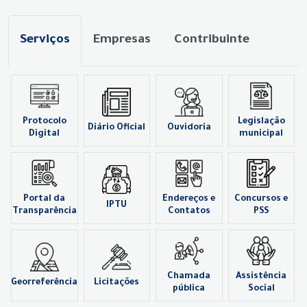
Serviços
Empresas
Contribuinte
Protocolo
Legislação
Diário Oficial
Ouvidoria
Digital
municipal
Portal da
Endereços e
Concursos e
IPTU
Transparência
Contatos
PSS
Chamada
Assistência
Georreferência
Licitações
pública
Social