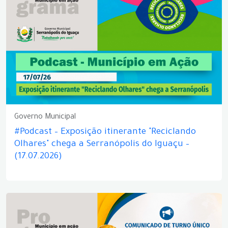
Governo Municipal
#Podcast – Exposição itinerante "Reciclando
Olhares" chega a Serranópolis do Iguaçu –
(17.07.2026)