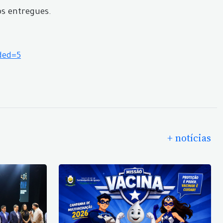
os entregues.
ded=5
+ notícias