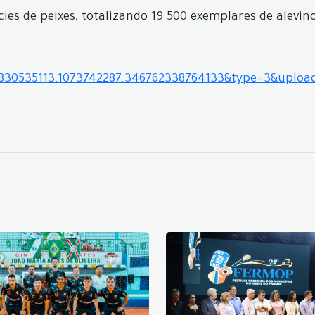
es de peixes, totalizando 19.500 exemplares de alevin
5830535113.1073742287.346762338764133&type=3&uploa