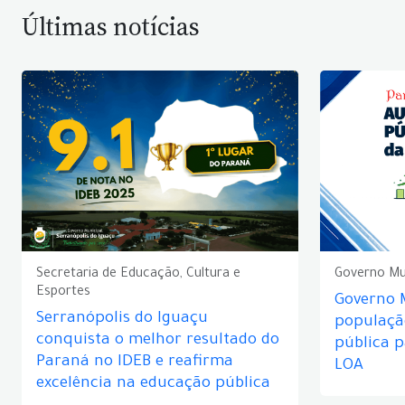
Últimas notícias
Secretaria de Educação, Cultura e
Governo Mu
Esportes
Governo 
Serranópolis do Iguaçu
populaçã
conquista o melhor resultado do
pública 
Paraná no IDEB e reafirma
LOA
excelência na educação pública