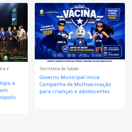
ura e
Secretaria de Saúde
Governo Municipal inicia
igia a
Campanha de Multivacinação
com
para crianças e adolescentes
nópolis