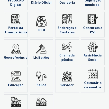
Protocolo
Legislação
Diário Oficial
Ouvidoria
Digital
municipal
Portal da
Endereços e
Concursos e
IPTU
Transparência
Contatos
PSS
Chamada
Assistência
Georreferência
Licitações
pública
Social
Calendário
Educação
Saúde
Servidor
de eventos