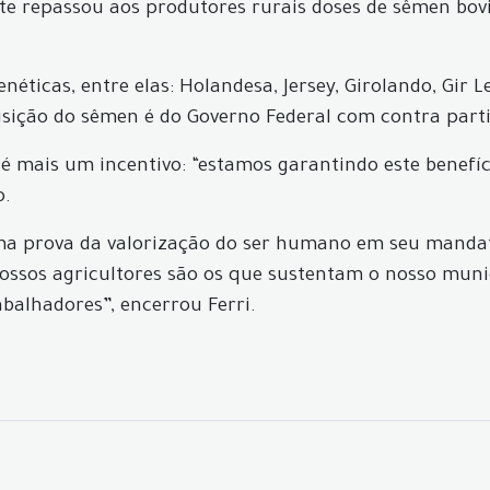
te repassou aos produtores rurais doses de sêmen bovin
éticas, entre elas: Holandesa, Jersey, Girolando, Gir L
isição do sêmen é do Governo Federal com contra part
e é mais um incentivo: “estamos garantindo este benefí
o.
s uma prova da valorização do ser humano em seu manda
ossos agricultores são os que sustentam o nosso munic
abalhadores”, encerrou Ferri.