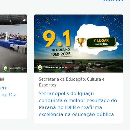
ial
Secretaria de Educação, Cultura e
Esportes
e em
Serranópolis do Iguaçu
ao Dia
conquista o melhor resultado do
Paraná no IDEB e reafirma
excelência na educação pública