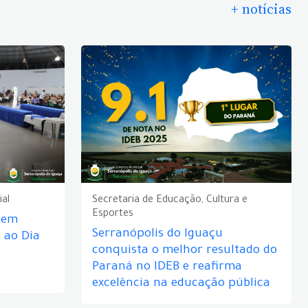
+ notícias
ial
Secretaria de Educação, Cultura e
Esportes
e em
Serranópolis do Iguaçu
ao Dia
conquista o melhor resultado do
Paraná no IDEB e reafirma
excelência na educação pública