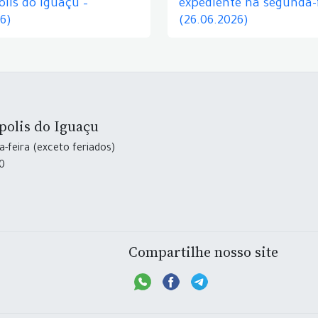
lis do Iguaçu –
expediente na segunda-f
26)
(26.06.2026)
polis do Iguaçu
-feira (exceto feriados)
30
Compartilhe nosso site