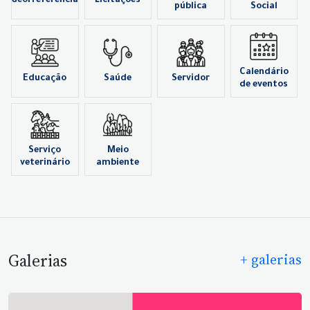
Georreferência
Licitações
pública
Social
Calendário
Educação
Saúde
Servidor
de eventos
Serviço
Meio
veterinário
ambiente
Galerias
+ galerias