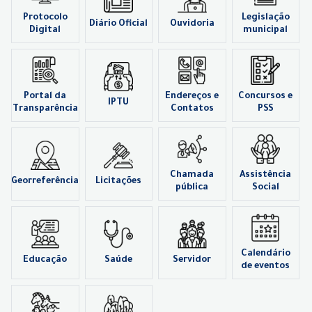
Protocolo
Legislação
Diário Oficial
Ouvidoria
Digital
municipal
Portal da
Endereços e
Concursos e
IPTU
Transparência
Contatos
PSS
Chamada
Assistência
Georreferência
Licitações
pública
Social
Calendário
Educação
Saúde
Servidor
de eventos