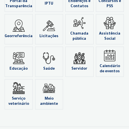
Portal da
Endereços e
Concursos e
IPTU
Transparência
Contatos
PSS
Chamada
Assistência
Georreferência
Licitações
pública
Social
Calendário
Educação
Saúde
Servidor
de eventos
Serviço
Meio
veterinário
ambiente