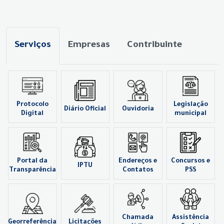
Serviços
Empresas
Contribuinte
Protocolo
Legislação
Diário Oficial
Ouvidoria
Digital
municipal
Portal da
Endereços e
Concursos e
IPTU
Transparência
Contatos
PSS
Chamada
Assistência
Georreferência
Licitações