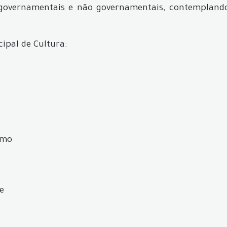
overnamentais e não governamentais, contemplando 
pal de Cultura:
smo
e