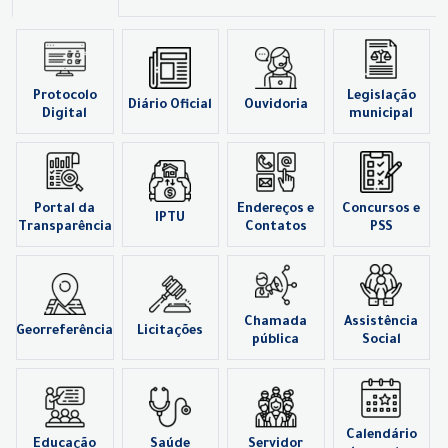
Protocolo
Legislação
Diário Oficial
Ouvidoria
Digital
municipal
Portal da
Endereços e
Concursos e
IPTU
Transparência
Contatos
PSS
Chamada
Assistência
Georreferência
Licitações
pública
Social
Calendário
Educação
Saúde
Servidor