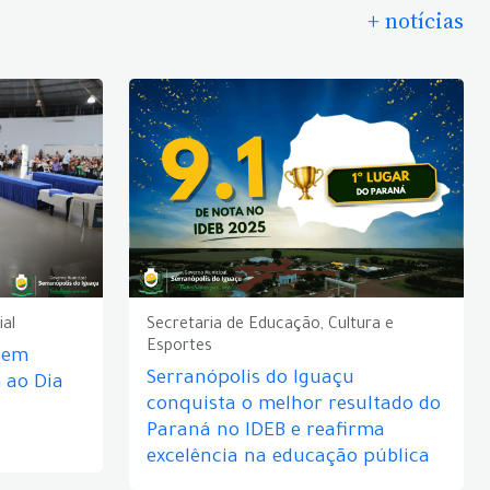
+ notícias
ial
Secretaria de Educação, Cultura e
Esportes
e em
Serranópolis do Iguaçu
ao Dia
conquista o melhor resultado do
Paraná no IDEB e reafirma
excelência na educação pública