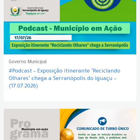
Governo Municipal
#Podcast – Exposição itinerante "Reciclando
Olhares" chega a Serranópolis do Iguaçu –
(17.07.2026)