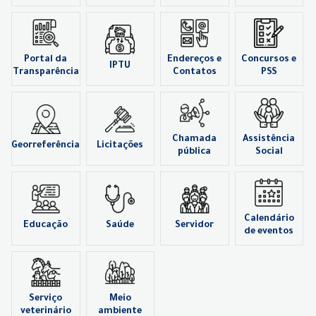
Portal da
Endereços e
Concursos e
IPTU
Transparência
Contatos
PSS
Chamada
Assistência
Georreferência
Licitações
pública
Social
Calendário
Educação
Saúde
Servidor
de eventos
Serviço
Meio
veterinário
ambiente