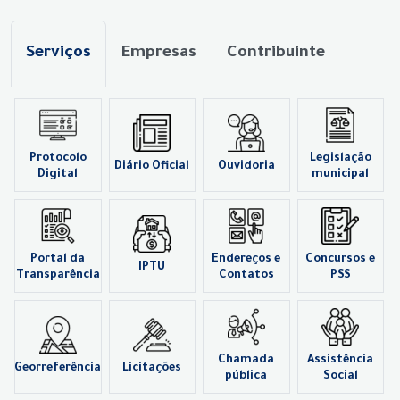
Serviços
Empresas
Contribuinte
Protocolo
Legislação
Diário Oficial
Ouvidoria
Digital
municipal
Portal da
Endereços e
Concursos e
IPTU
Transparência
Contatos
PSS
Chamada
Assistência
Georreferência
Licitações
pública
Social