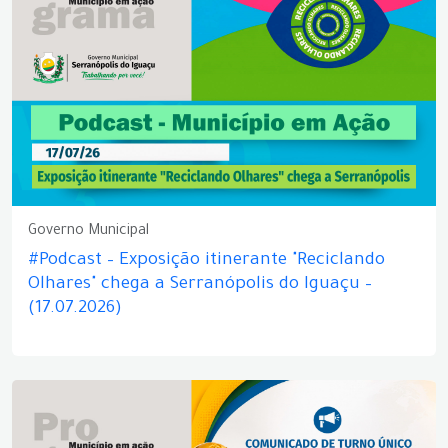
Governo Municipal
#Podcast – Exposição itinerante "Reciclando
Olhares" chega a Serranópolis do Iguaçu –
(17.07.2026)