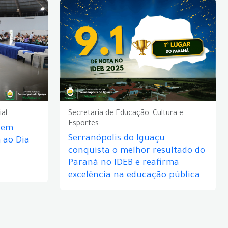
ial
Secretaria de Educação, Cultura e
Esportes
e em
Serranópolis do Iguaçu
ao Dia
conquista o melhor resultado do
Paraná no IDEB e reafirma
excelência na educação pública