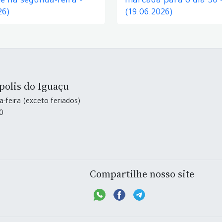
e na segunda-feira –
marcada para o dia 30 
26)
(19.06.2026)
polis do Iguaçu
-feira (exceto feriados)
30
Compartilhe nosso site