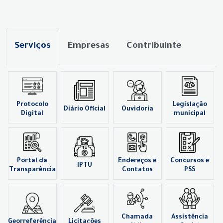
Serviços
Empresas
Contribuinte
Protocolo
Legislação
Diário Oficial
Ouvidoria
Digital
municipal
Portal da
Endereços e
Concursos e
IPTU
Transparência
Contatos
PSS
Chamada
Assistência
Georreferência
Licitações