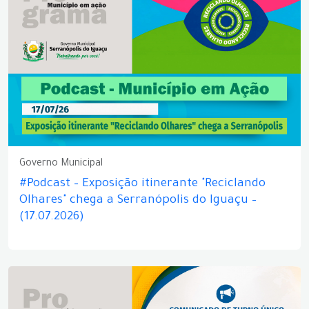
Governo Municipal
#Podcast – Exposição itinerante "Reciclando
Olhares" chega a Serranópolis do Iguaçu –
(17.07.2026)