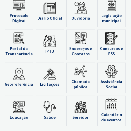
Protocolo
Legislação
Diário Oficial
Ouvidoria
Digital
municipal
Portal da
Endereços e
Concursos e
IPTU
Transparência
Contatos
PSS
Chamada
Assistência
Georreferência
Licitações
pública
Social
Calendário
Educação
Saúde
Servidor
de eventos