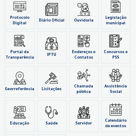
Protocolo
Legislação
Diário Oficial
Ouvidoria
Digital
municipal
Portal da
Endereços e
Concursos e
IPTU
Transparência
Contatos
PSS
Chamada
Assistência
Georreferência
Licitações
pública
Social
Calendário
Educação
Saúde
Servidor
de eventos