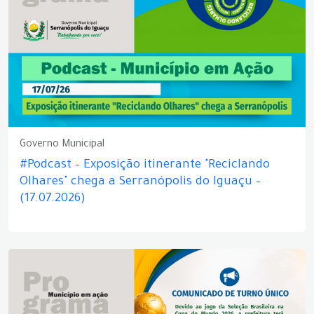
Governo Municipal
#Podcast – Exposição itinerante "Reciclando
Olhares" chega a Serranópolis do Iguaçu –
(17.07.2026)